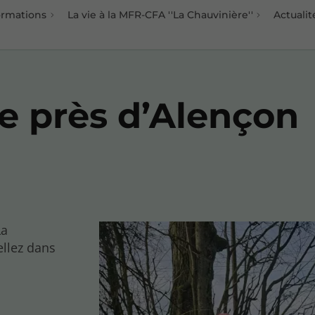
ormations
La vie à la MFR-CFA ''La Chauvinière''
Actualit
ste près d’Alençon
La
ellez dans