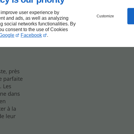
de la
 improve user experience by
Customize
nt and ads, as well as analyzing
P
ng social networks functionalities. By
you consent to the use of Cookies
Google
Facebook
.
te, près
e parfaite
. Les
ine dans
 en
er à la
de leur