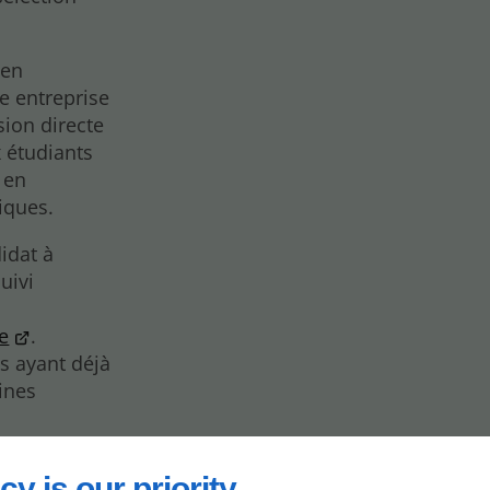
 en
e entreprise
ion directe
 étudiants
 en
iques.
idat à
uivi
te
.
s ayant déjà
ines
cy is our priority