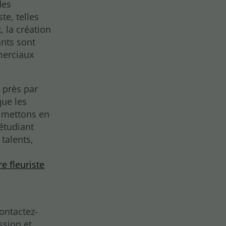
des
te, telles
, la création
ants sont
mmerciaux
 près par
que les
s mettons en
étudiant
talents,
re fleuriste
Contactez-
ssion et