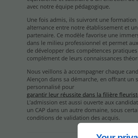
avec notre équipe pédagogique.
Une fois admis, ils suivront une formation
alternance entre notre établissement et un
partenaire. Ce modèle favorise une immers
dans le milieu professionnel et permet aux
de développer des compétences pratiques
complément de leurs connaissances théor
Nous veillons à accompagner chaque cand
Alençon dans sa démarche, en offrant un s
personnalisé pour
garantir leur réussite dans la filière fleuris
L’admission est aussi ouverte aux candidat
un CAP dans un autre domaine, sous certa
conditions de validation des acquis.
Your priva