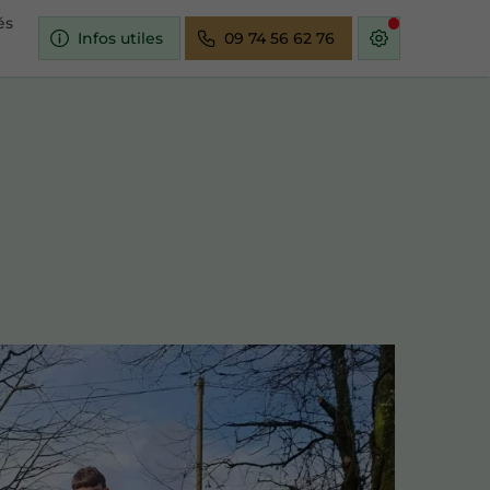
és
Infos utiles
09 74 56 62 76