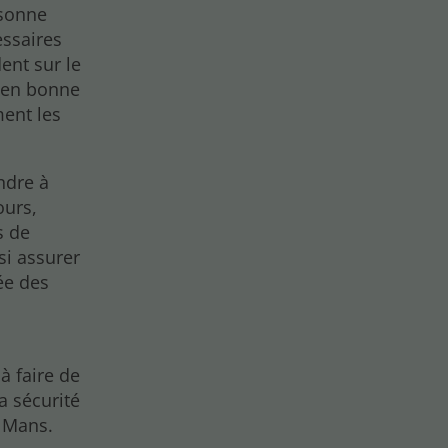
rsonne
essaires
ent sur le
e en bonne
ment les
ndre à
ours,
s de
si assurer
vée des
 à faire de
a sécurité
 Mans.