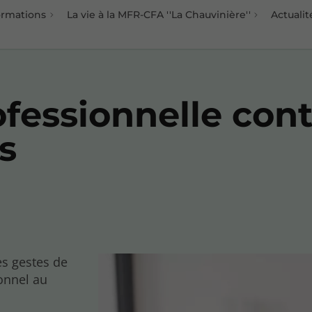
ormations
La vie à la MFR-CFA ''La Chauvinière''
Actualit
fessionnelle con
s
es gestes de
onnel au