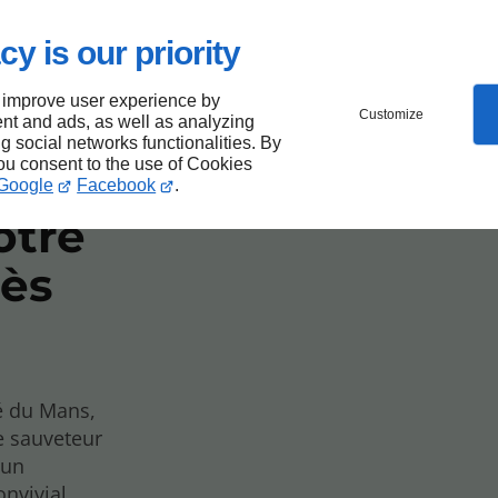
cy is our priority
de la
 improve user experience by
Customize
nt and ads, as well as analyzing
ng social networks functionalities. By
you consent to the use of Cookies
iste
Google
Facebook
.
otre
rès
é du Mans,
e sauveteur
 un
nvivial.