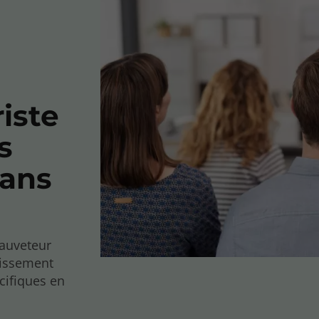
iste
s
Mans
auveteur
lissement
cifiques en