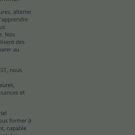
ures, alterne
 d'apprendre
ous
e. Nos
lisent des
parer au
SST, nous
eures,
ssances et
iel
ous former à
nt, capable