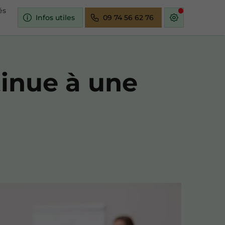
és
Infos utiles
09 74 56 62 76
tinue à une